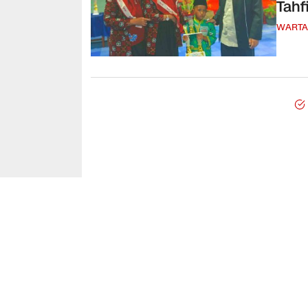
Tahf
WARTA