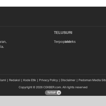
TELUSURI
ran,
Terpopuler
Indeks
ia.
Kami
Redaksi
Kode Etik
Privacy Policy
Disclaimer
Pedoman Media Sib
Copyright © 2026 CEKBER.com. All rights reserved
TUTUP