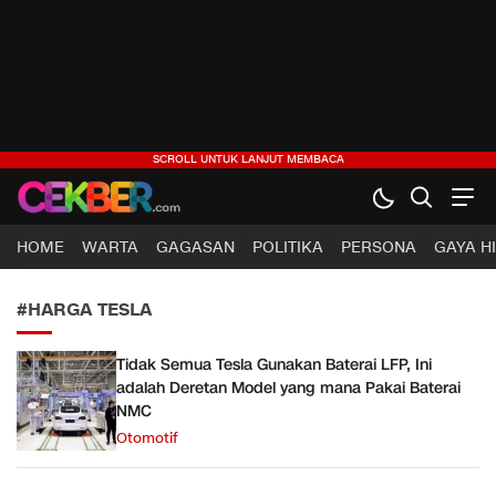
CEKBER
Berita Jelas, Analisis Cerdas
HOME
WARTA
GAGASAN
POLITIKA
PERSONA
GAYA H
#HARGA TESLA
Tidak Semua Tesla Gunakan Baterai LFP, Ini
adalah Deretan Model yang mana Pakai Baterai
NMC
Otomotif