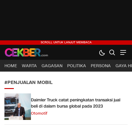
CEKBER
Berita Jelas, Analisis Cerdas
HOME
WARTA
GAGASAN
POLITIKA
PERSONA
GAYA H
#PENJUALAN MOBIL
Daimler Truck catat peningkatan transaksi jual
beli di dalam bursa global pada 2023
Otomotif