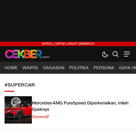
CEKBER
Berita Jelas, Analisis Cerdas
HOME
WARTA
GAGASAN
POLITIKA
PERSONA
GAYA H
#SUPERCAR
Mercedes-AMG PureSpeed Diperkenalkan, Inilah
Speknya
Otomotif