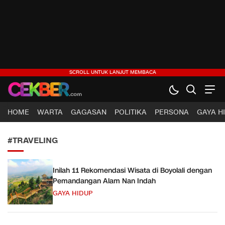
CEKBER
Berita Jelas, Analisis Cerdas
HOME
WARTA
GAGASAN
POLITIKA
PERSONA
GAYA H
#TRAVELING
Inilah 11 Rekomendasi Wisata di Boyolali dengan
Pemandangan Alam Nan Indah
GAYA HIDUP