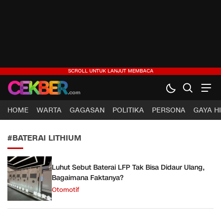
CEKBER
Berita Jelas, Analisis Cerdas
HOME
WARTA
GAGASAN
POLITIKA
PERSONA
GAYA H
#BATERAI LITHIUM
Luhut Sebut Baterai LFP Tak Bisa Didaur Ulang,
Bagaimana Faktanya?
Otomotif