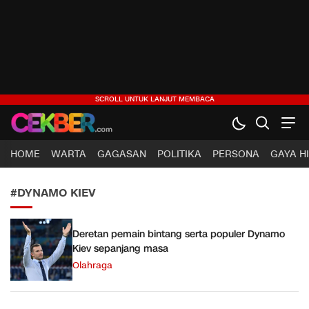
CEKBER
Berita Jelas, Analisis Cerdas
HOME
WARTA
GAGASAN
POLITIKA
PERSONA
GAYA H
#DYNAMO KIEV
Deretan pemain bintang serta populer Dynamo
Kiev sepanjang masa
Olahraga