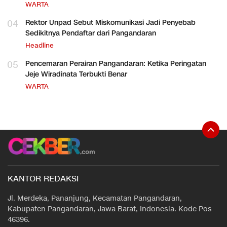
WARTA
04
Rektor Unpad Sebut Miskomunikasi Jadi Penyebab
Sedikitnya Pendaftar dari Pangandaran
Headline
05
Pencemaran Perairan Pangandaran: Ketika Peringatan
Jeje Wiradinata Terbukti Benar
WARTA
KANTOR REDAKSI
Jl. Merdeka, Pananjung, Kecamatan Pangandaran,
Kabupaten Pangandaran, Jawa Barat, Indonesia. Kode Pos
46396.