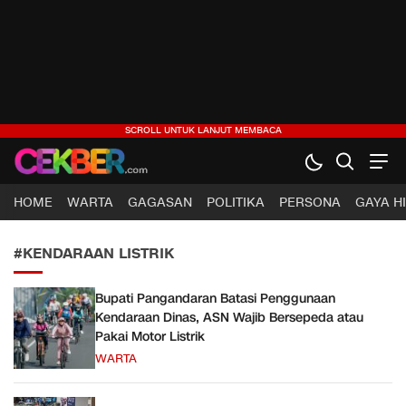
CEKBER
Berita Jelas, Analisis Cerdas
HOME
WARTA
GAGASAN
POLITIKA
PERSONA
GAYA H
#KENDARAAN LISTRIK
Bupati Pangandaran Batasi Penggunaan
Kendaraan Dinas, ASN Wajib Bersepeda atau
Pakai Motor Listrik
WARTA