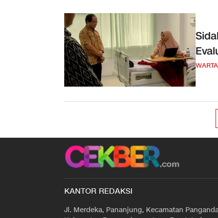
Sida
Eval
WARTA
KANTOR REDAKSI
Jl. Merdeka, Pananjung, Kecamatan Panganda