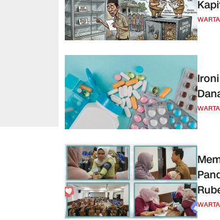
Kapi
WARTA
Iron
Dana
WARTA
Memb
Pan
Rube
WARTA