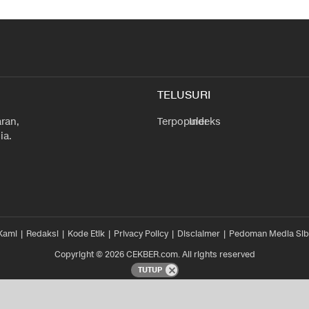
TELUSURI
ran,
Terpopuler
Indeks
ia.
Kami
Redaksi
Kode Etik
Privacy Policy
Disclaimer
Pedoman Media Sib
Copyright © 2026 CEKBER.com. All rights reserved
TUTUP