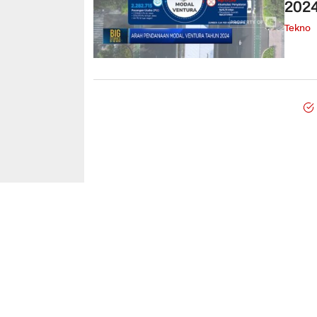
202
Tekno