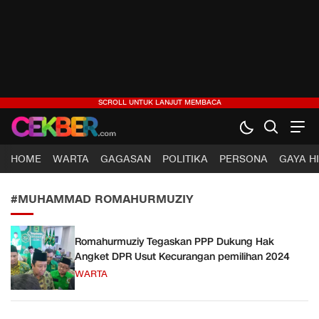
CEKBER
Berita Jelas, Analisis Cerdas
HOME
WARTA
GAGASAN
POLITIKA
PERSONA
GAYA H
#MUHAMMAD ROMAHURMUZIY
Romahurmuziy Tegaskan PPP Dukung Hak
Angket DPR Usut Kecurangan pemilihan 2024
WARTA