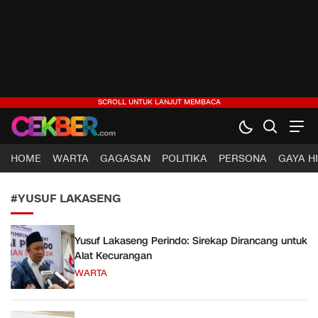
CEKBER
Berita Jelas, Analisis Cerdas
HOME
WARTA
GAGASAN
POLITIKA
PERSONA
GAYA H
#YUSUF LAKASENG
Yusuf Lakaseng Perindo: Sirekap Dirancang untuk
Alat Kecurangan
WARTA