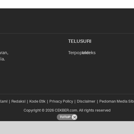
TELUSURI
ran,
Terpopuler
Indeks
ia.
Kami
Redaksi
Kode Etik
Privacy Policy
Disclaimer
Pedoman Media Sib
Copyright © 2026 CEKBER.com. All rights reserved
TUTUP