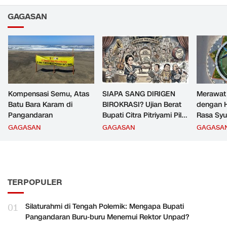
GAGASAN
Kompensasi Semu, Atas
SIAPA SANG DIRIGEN
Merawat
Batu Bara Karam di
BIROKRASI? Ujian Berat
dengan H
Pangandaran
Bupati Citra Pitriyami Pilih
Rasa Syu
Komandan PNS
GAGASAN
GAGASAN
GAGASA
Pangandaran
TERPOPULER
01
Silaturahmi di Tengah Polemik: Mengapa Bupati
Pangandaran Buru-buru Menemui Rektor Unpad?