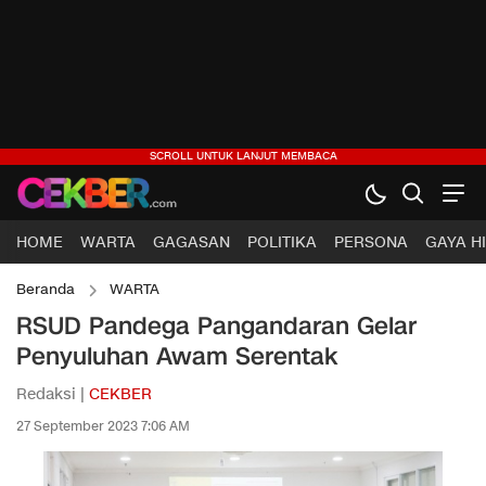
HOME
WARTA
GAGASAN
POLITIKA
PERSONA
GAYA H
Beranda
WARTA
RSUD Pandega Pangandaran Gelar
Penyuluhan Awam Serentak
Redaksi |
CEKBER
27 September 2023 7:06 AM