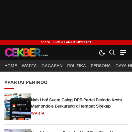
CEKBER
Berita Jelas, Analisis Cerdas
HOME
WARTA
GAGASAN
POLITIKA
PERSONA
GAYA H
#PARTAI PERINDO
Nah Lho! Suara Caleg DPR Partai Perindo Krets
Mamondole Berkurang di tempat Sirekap
WARTA