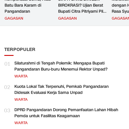
Batu Bara Karam di
BIROKRASI? Ujian Berat
dengan H
Pangandaran
Bupati Citra Pitriyami Pilih
Rasa Syu
Komandan PNS
GAGASAN
GAGASAN
GAGASA
Pangandaran
TERPOPULER
01
Silaturahmi di Tengah Polemik: Mengapa Bupati
Pangandaran Buru-buru Menemui Rektor Unpad?
WARTA
02
Kuota Lokal Tak Terpenuhi, Pemkab Pangandaran
Didesak Evaluasi Kerja Sama Unpad
WARTA
03
DPRD Pangandaran Dorong Pemanfaatan Lahan Hibah
Pemda untuk Fasilitas Keagamaan
WARTA