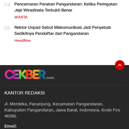
04
Pencemaran Perairan Pangandaran: Ketika Peringatan
Jeje Wiradinata Terbukti Benar
WARTA
05
Rektor Unpad Sebut Miskomunikasi Jadi Penyebab
Sedikitnya Pendaftar dari Pangandaran
Headline
KANTOR REDAKSI
Jl. Merdeka, Pananjung, Kecamatan Pangandaran,
Kabupaten Pangandaran, Jawa Barat, Indonesia. Kode Pos
46396.
Email: