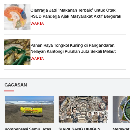
Olahraga Jadi ‘Makanan Terbaik’ untuk Otak,
RSUD Pandega Ajak Masyarakat Aktif Bergerak
WARTA
Panen Raya Tongkol Kuning di Pangandaran,
Nelayan Kantongi Puluhan Juta Sekali Melaut
WARTA
GAGASAN
Kompensasi Semu, Atas
SIAPA SANG DIRIGEN
Merawat