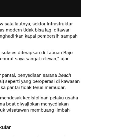
isata lautnya, sektor infrastruktur
as modern tidak bisa lagi ditawar.
enghadirkan kapal pembersih sampah
ah sukses diterapkan di Labuan Bajo
nurut saya sangat relevan,” ujar
ir pantai, penyediaan sarana
beach
i) seperti yang beroperasi di kawasan
tika pantai tidak terus memudar.
a mendesak kedisiplinan pelaku usaha
ana boat diwajibkan menyediakan
ruk wisatawan membuang limbah
kular