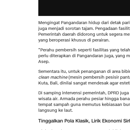
​Mengingat Pangandaran hidup dari detak pariw
juga menjadi sorotan tajam. Pengadaan fasilit
Pemerintah daerah didorong untuk segera m
yang beroperasi khusus di perairan.
​”Perahu pembersih seperti fasilitas yang tel
perlu diterapkan di Pangandaran juga, yang me
Asep.
​Sementara itu, untuk penanganan di area bib
clean machine
(mesin pembersih pesisir panta
Kuta, Bali, dinilai sangat mendesak agar este
​Di samping intervensi pemerintah, DPRD jug
wisata air. Armada perahu pesiar hingga ban
tempat sampah guna memutus kebiasaan bu
langsung ke laut.
​Tinggalkan Pola Klasik, Lirik Ekonomi Sir