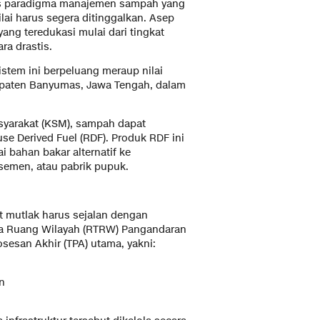
eras paradigma manajemen sampah yang
lai harus segera ditinggalkan. Asep
ng teredukasi mulai dari tingkat
ra drastis.
istem ini berpeluang meraup nilai
paten Banyumas, Jawa Tengah, dalam
yarakat (KSM), sampah dapat
se Derived Fuel (RDF). Produk RDF ini
ai bahan bakar alternatif ke
 semen, atau pabrik pupuk.
ut mutlak harus sejalan dengan
 Tata Ruang Wilayah (RTRW) Pangandaran
esan Akhir (TPA) utama, yakni:
n