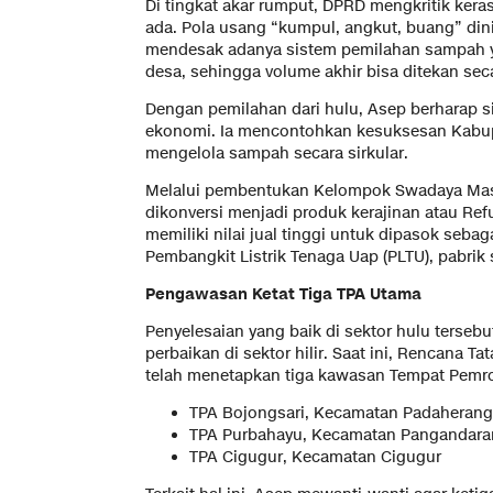
​Di tingkat akar rumput, DPRD mengkritik k
ada. Pola usang “kumpul, angkut, buang” dini
mendesak adanya sistem pemilahan sampah ya
desa, sehingga volume akhir bisa ditekan seca
​Dengan pemilahan dari hulu, Asep berharap s
ekonomi. Ia mencontohkan kesuksesan Kabu
mengelola sampah secara sirkular.
​Melalui pembentukan Kelompok Swadaya Mas
dikonversi menjadi produk kerajinan atau Refu
memiliki nilai jual tinggi untuk dipasok sebag
Pembangkit Listrik Tenaga Uap (PLTU), pabrik
​Pengawasan Ketat Tiga TPA Utama
​Penyelesaian yang baik di sektor hulu terseb
perbaikan di sektor hilir. Saat ini, Rencana
telah menetapkan tiga kawasan Tempat Pemros
​TPA Bojongsari, Kecamatan Padaherang
​TPA Purbahayu, Kecamatan Pangandara
​TPA Cigugur, Kecamatan Cigugur