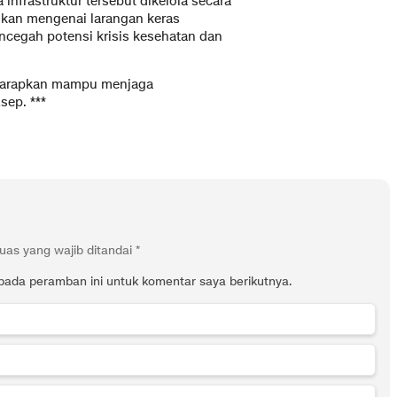
a infrastruktur tersebut dikelola secara
rikan mengenai larangan keras
cegah potensi krisis kesehatan dan
diharapkan mampu menjaga
Asep.
***
uas yang wajib ditandai
*
pada peramban ini untuk komentar saya berikutnya.