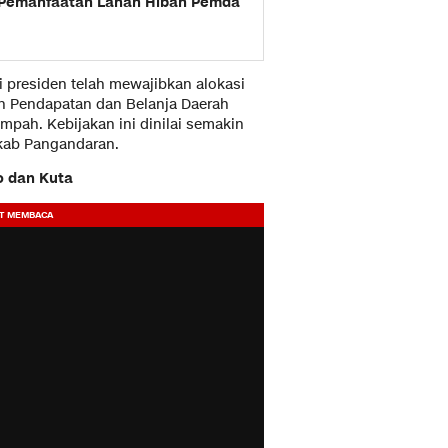
Pemanfaatan Lahan Hibah Pemda
si presiden telah mewajibkan alokasi
n Pendapatan dan Belanja Daerah
pah. Kebijakan ini dinilai semakin
kab Pangandaran.
o dan Kuta