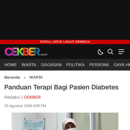
HOME
WARTA
GAGASAN
POLITIKA
PERSONA
GAYA H
Beranda
WARTA
Panduan Terapi Bagi Pasien Diabetes
Redaksi |
CEKBER
25 Agustus 2024 3:05 PM