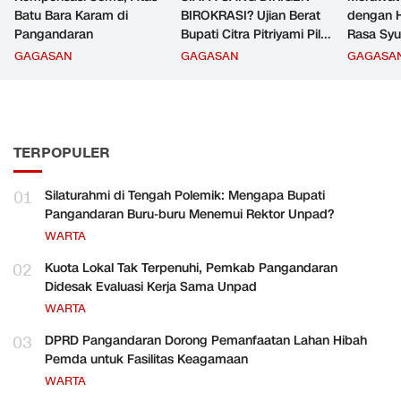
Batu Bara Karam di
BIROKRASI? Ujian Berat
dengan H
Pangandaran
Bupati Citra Pitriyami Pilih
Rasa Syu
Komandan PNS
GAGASAN
GAGASAN
GAGASA
Pangandaran
TERPOPULER
01
Silaturahmi di Tengah Polemik: Mengapa Bupati
Pangandaran Buru-buru Menemui Rektor Unpad?
WARTA
02
Kuota Lokal Tak Terpenuhi, Pemkab Pangandaran
Didesak Evaluasi Kerja Sama Unpad
WARTA
03
DPRD Pangandaran Dorong Pemanfaatan Lahan Hibah
Pemda untuk Fasilitas Keagamaan
WARTA