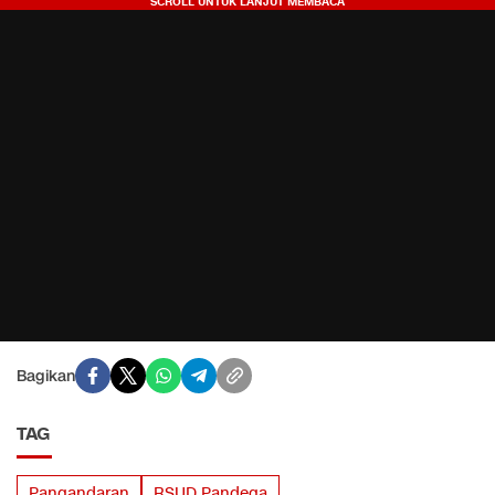
Bagikan
TAG
Pangandaran
RSUD Pandega