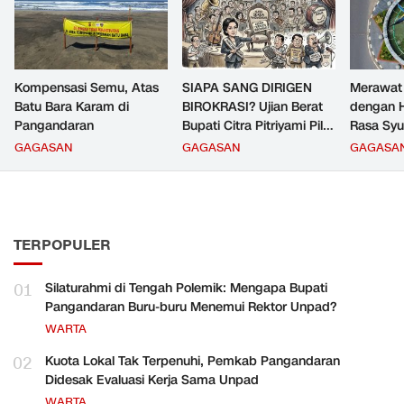
Kompensasi Semu, Atas
SIAPA SANG DIRIGEN
Merawat
Batu Bara Karam di
BIROKRASI? Ujian Berat
dengan H
Pangandaran
Bupati Citra Pitriyami Pilih
Rasa Syu
Komandan PNS
GAGASAN
GAGASAN
GAGASA
Pangandaran
TERPOPULER
01
Silaturahmi di Tengah Polemik: Mengapa Bupati
Pangandaran Buru-buru Menemui Rektor Unpad?
WARTA
02
Kuota Lokal Tak Terpenuhi, Pemkab Pangandaran
Didesak Evaluasi Kerja Sama Unpad
WARTA