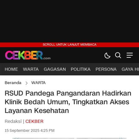
HOME
WARTA
GAGASAN
POLITIKA
PERSONA
GAYA H
Beranda
WARTA
RSUD Pandega Pangandaran Hadirkan
Klinik Bedah Umum, Tingkatkan Akses
Layanan Kesehatan
Redaksi |
CEKBER
15 September 2025 4:25 PM