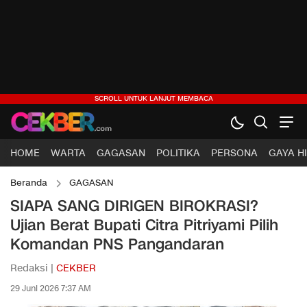
HOME
WARTA
GAGASAN
POLITIKA
PERSONA
GAYA H
Beranda
GAGASAN
SIAPA SANG DIRIGEN BIROKRASI?
Ujian Berat Bupati Citra Pitriyami Pilih
Komandan PNS Pangandaran
Redaksi |
CEKBER
29 Juni 2026 7:37 AM