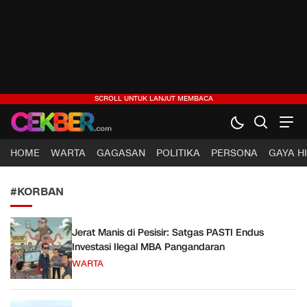
CEKBER
Berita Jelas, Analisis Cerdas
HOME
WARTA
GAGASAN
POLITIKA
PERSONA
GAYA H
#KORBAN
Jerat Manis di Pesisir: Satgas PASTI Endus
Investasi Ilegal MBA Pangandaran
WARTA