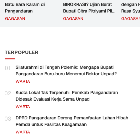
Batu Bara Karam di
BIROKRASI? Ujian Berat
dengan H
Pangandaran
Bupati Citra Pitriyami Pilih
Rasa Syu
Komandan PNS
GAGASAN
GAGASAN
GAGASA
Pangandaran
TERPOPULER
01
Silaturahmi di Tengah Polemik: Mengapa Bupati
Pangandaran Buru-buru Menemui Rektor Unpad?
WARTA
02
Kuota Lokal Tak Terpenuhi, Pemkab Pangandaran
Didesak Evaluasi Kerja Sama Unpad
WARTA
03
DPRD Pangandaran Dorong Pemanfaatan Lahan Hibah
Pemda untuk Fasilitas Keagamaan
WARTA