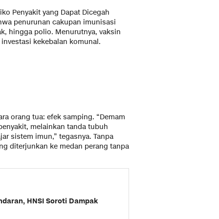
siko Penyakit yang Dapat Dicegah
ahwa penurunan cakupan imunisasi
k, hingga polio. Menurutnya, vaksin
n investasi kekebalan komunal.
para orang tua: efek samping. “Demam
penyakit, melainkan tanda tubuh
ajar sistem imun,” tegasnya. Tanpa
yang diterjunkan ke medan perang tanpa
ndaran, HNSI Soroti Dampak