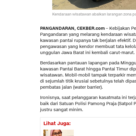
Kendaraan wisatawan abaikan larangan zona par
​PANGANDARAN, CEKBER.com
– Kebijakan P
Pangandaran yang melarang kendaraan wisata
kawasan pantai rupanya tak berjalan efektif.
pengawasan yang kendor membuat tata kelola l
unggulan Jawa Barat ini kembali carut-marut.
​Berdasarkan pantauan lapangan pada Minggu 
kawasan Pantai Barat hingga Pantai Timur di
wisatawan. Mobil-mobil tampak terparkir mema
di sejumlah titik krusial sebetulnya telah di
pembatas jalan (water barrier).
​Ironisnya, saat pelanggaran kasatmata ini ter
baik dari Satuan Polisi Pamong Praja (Satpol P
justru sangat minim.
Lihat Juga: