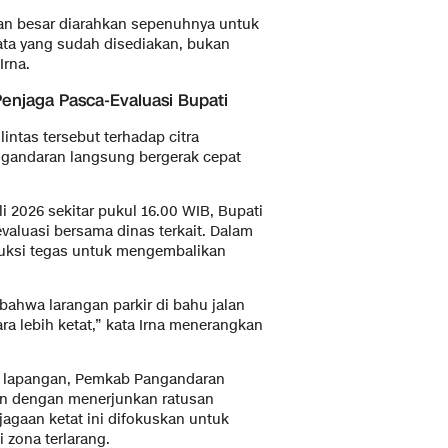
aan besar diarahkan sepenuhnya untuk
sata yang sudah disediakan, bukan
Irna.
enjaga Pasca-Evaluasi Bupati
intas tersebut terhadap citra
ngandaran langsung bergerak cepat
i 2026 sekitar pukul 16.00 WIB, Bupati
aluasi bersama dinas terkait. Dalam
ruksi tegas untuk mengembalikan
bahwa larangan parkir di bahu jalan
ara lebih ketat,” kata Irna menerangkan
di lapangan, Pemkab Pangandaran
n dengan menerjunkan ratusan
jagaan ketat ini difokuskan untuk
 zona terlarang.