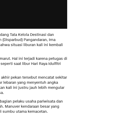
dang Tata Kelola Destinasi dan
n (Disparbud) Pangandaran, Irna
hwa situasi liburan kali ini kembali
arut. Hal ini terjadi karena petugas di
perti saat libur Hari Raya Idulfitri
 akhir pekan tersebut mencatat sekitar
ur lebaran yang menyentuh angka
 kali ini justru jauh lebih mengular
sa.
bagian pelaku usaha pariwisata dan
ah. Manuver kendaraan besar yang
adi sumbu utama kemacetan.