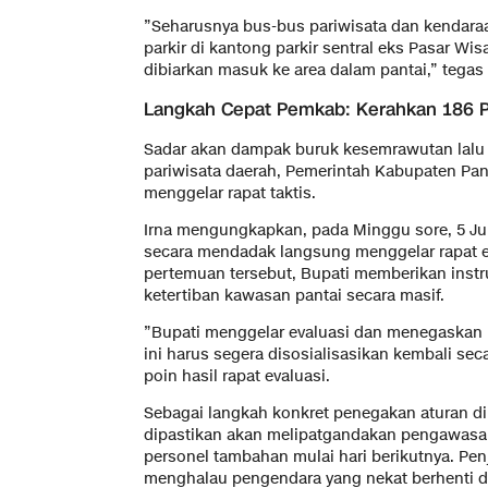
​”Seharusnya bus-bus pariwisata dan kendar
parkir di kantong parkir sentral eks Pasar Wi
dibiarkan masuk ke area dalam pantai,” tegas 
​Langkah Cepat Pemkab: Kerahkan 186 P
​Sadar akan dampak buruk kesemrawutan lalu l
pariwisata daerah, Pemerintah Kabupaten Pa
menggelar rapat taktis.
​Irna mengungkapkan, pada Minggu sore, 5 Jul
secara mendadak langsung menggelar rapat ev
pertemuan tersebut, Bupati memberikan inst
ketertiban kawasan pantai secara masif.
​”Bupati menggelar evaluasi dan menegaskan 
ini harus segera disosialisasikan kembali sec
poin hasil rapat evaluasi.
​Sebagai langkah konkret penegakan aturan 
dipastikan akan melipatgandakan pengawasa
personel tambahan mulai hari berikutnya. Pen
menghalau pengendara yang nekat berhenti di