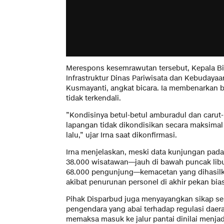
​Merespons kesemrawutan tersebut, Kepala Bi
Infrastruktur Dinas Pariwisata dan Kebudayaa
Kusmayanti, angkat bicara. Ia membenarkan ba
tidak terkendali.
​”Kondisinya betul-betul amburadul dan carut-m
lapangan tidak dikondisikan secara maksimal se
lalu,” ujar Irna saat dikonfirmasi.
​Irna menjelaskan, meski data kunjungan pada
38.000 wisatawan—jauh di bawah puncak lib
68.000 pengunjung—kemacetan yang dihasilkan
akibat penurunan personel di akhir pekan bia
​Pihak Disparbud juga menyayangkan sikap se
pengendara yang abai terhadap regulasi daer
memaksa masuk ke jalur pantai dinilai menj