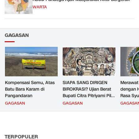
WARTA
GAGASAN
Kompensasi Semu, Atas
SIAPA SANG DIRIGEN
Merawat
Batu Bara Karam di
BIROKRASI? Ujian Berat
dengan H
Pangandaran
Bupati Citra Pitriyami Pilih
Rasa Syu
Komandan PNS
GAGASAN
GAGASAN
GAGASA
Pangandaran
TERPOPULER