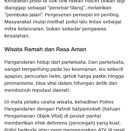
​Kehadiran polisi di titik-titik rawan macet bukan lagi
dianggap sebagai “penebar tilang”, melainkan
“pembuka jalan”. Pergeseran persepsi ini penting.
Masyarakat mulai melihat polisi lalu lintas sebagai
mitra kelancaran, bukan sekadar pengawas
kesalahan.
​Wisata Ramah dan Rasa Aman
​Pangandaran hidup dari pariwisata. Dan pariwisata,
sangat bergantung pada isu keamanan. Isu sekecil
apapun, pencurian helm, getok harga parkir, hingga
premanisme, bisa viral dalam hitungan detik dan
membunuh reputasi daerah.
​Di mata pelaku usaha wisata, kehadiran Polres
Pangandaran dengan Patroli Satpamobvit (Satuan
Pengamanan Objek Vital) di pesisir pantai
memberikan efek deterens (pencegah) yang kuat.
Polisi berkuda atau yang menggunakan ATV di pasir