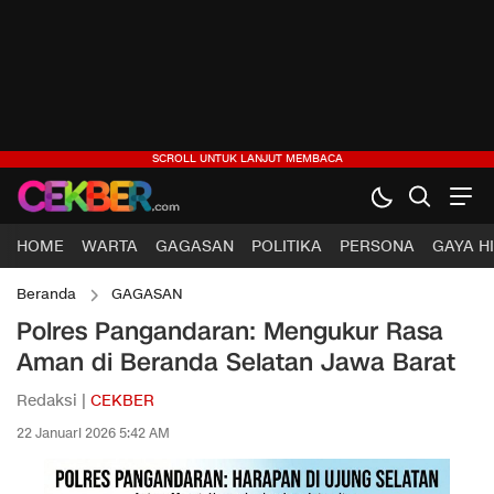
HOME
WARTA
GAGASAN
POLITIKA
PERSONA
GAYA H
Beranda
GAGASAN
Polres Pangandaran: Mengukur Rasa
Aman di Beranda Selatan Jawa Barat
Redaksi |
CEKBER
22 Januari 2026 5:42 AM