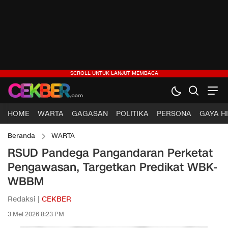
HOME
WARTA
GAGASAN
POLITIKA
PERSONA
GAYA H
Beranda
WARTA
RSUD Pandega Pangandaran Perketat
Pengawasan, Targetkan Predikat WBK-
WBBM
Redaksi |
CEKBER
3 Mei 2026 8:23 PM