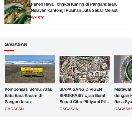
Panen Raya Tongkol Kuning di Pangandaran,
Nelayan Kantongi Puluhan Juta Sekali Melaut
WARTA
GAGASAN
Kompensasi Semu, Atas
SIAPA SANG DIRIGEN
Merawat
Batu Bara Karam di
BIROKRASI? Ujian Berat
dengan H
Pangandaran
Bupati Citra Pitriyami Pilih
Rasa Syu
Komandan PNS
GAGASAN
GAGASAN
GAGASA
Pangandaran