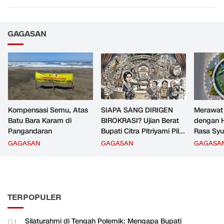
GAGASAN
Kompensasi Semu, Atas
SIAPA SANG DIRIGEN
Merawat
Batu Bara Karam di
BIROKRASI? Ujian Berat
dengan H
Pangandaran
Bupati Citra Pitriyami Pilih
Rasa Syu
Komandan PNS
GAGASAN
GAGASAN
GAGASA
Pangandaran
TERPOPULER
01
Silaturahmi di Tengah Polemik: Mengapa Bupati