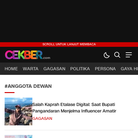
CEKBER
Berita Jelas, Analisis Cerdas
HOME
WARTA
GAGASAN
POLITIKA
PERSONA
GAYA H
#ANGGOTA DEWAN
Salah Kaprah Etalase Digital: Saat Bupati
Pangandaran Menjelma Influencer Amatir
GAGASAN