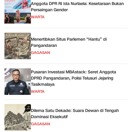
Anggota DPR RI Ida Nurlaela: Kesetaraan Bukan
Persaingan Gender
WARTA
Menertibkan Situs Parlemen “Hantu” di
Pangandaran
GAGASAN
Pusaran Investasi MBAstack: Seret Anggota
DPRD Pangandaran, Polisi Telusuri Jejaring
Tasikmalaya
WARTA
Dilema Satu Dekade: Suara Dewan di Tengah
Dominasi Eksekutif
GAGASAN