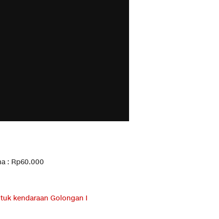
ama : Rp60.000
 untuk kendaraan Golongan I