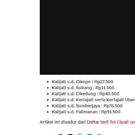
Kalijati s.d. Cikopo : Rp27.500
Kalijati s.d. Subang : Rp11.500
Kalijati s.d. Cikedung : Rp40.500
Kalijati s.d. Kertajati serta Kertajati Ut
Kalijati s.d. Sumberjaya : Rp76.500
Kalijati s.d. Palimanan : Rp91.500
Artikel ini disadur dari
Daftar tarif Tol Cipali